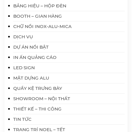
BẢNG HIỆU – HỘP ĐÈN
BOOTH – GIAN HÀNG
CHỮ NỔI INOX-ALU-MICA
DỊCH VỤ
DỰ ÁN NỔI BẬT
IN ẤN QUẢNG CÁO
LED SIGN
MẶT DỰNG ALU
QUẦY KỆ TRƯNG BÀY
SHOWROOM – NỘI THẤT
THIẾT KẾ – THI CÔNG
TIN TỨC
TRANG TRÍ NOEL – TẾT