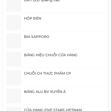
HỘP ĐÈN
BIA SAPPORO
BẢNG HIỆU CHUỖI CỬA HÀNG
CHUỖI CH THỰC PHẨM CP
BẢNG ALU BV XUYÊN Á
CỬA HÀNG FIVE STARS VIETNAM