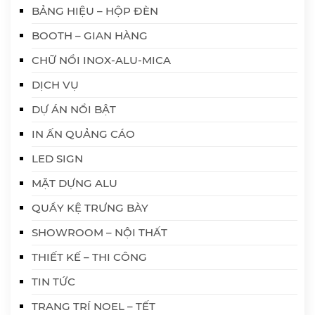
BẢNG HIỆU – HỘP ĐÈN
BOOTH – GIAN HÀNG
CHỮ NỔI INOX-ALU-MICA
DỊCH VỤ
DỰ ÁN NỔI BẬT
IN ẤN QUẢNG CÁO
LED SIGN
MẶT DỰNG ALU
QUẦY KỆ TRƯNG BÀY
SHOWROOM – NỘI THẤT
THIẾT KẾ – THI CÔNG
TIN TỨC
TRANG TRÍ NOEL – TẾT