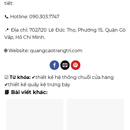
tiết:
📞 Hotline:
090.303.7747
📍 Địa chỉ: 702/120 Lê Đức Thọ, Phường 15, Quận Gò
Vấp, Hồ Chí Minh.
🌐 Website:
quangcaotrangtri.com
☑
Từ khóa:
✔
thiết kế hệ thống chuỗi cửa hàng
✔
thiết kế quầy kệ trưng bày
📘 Bài viết khác: