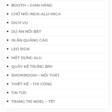
BOOTH – GIAN HÀNG
CHỮ NỔI INOX-ALU-MICA
DỊCH VỤ
DỰ ÁN NỔI BẬT
IN ẤN QUẢNG CÁO
LED SIGN
MẶT DỰNG ALU
QUẦY KỆ TRƯNG BÀY
SHOWROOM – NỘI THẤT
THIẾT KẾ – THI CÔNG
TIN TỨC
TRANG TRÍ NOEL – TẾT