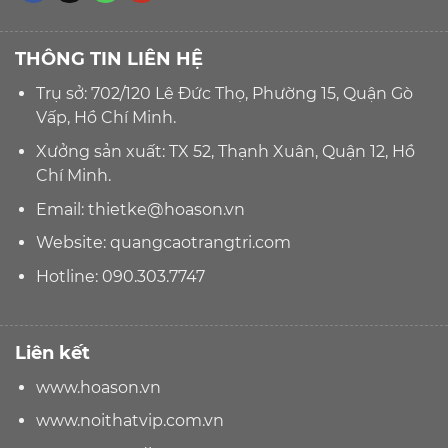
THÔNG TIN LIÊN HỆ
Trụ sở: 702/120 Lê Đức Thọ, Phường 15, Quận Gò
Vấp, Hồ Chí Minh.
Xưởng sản xuất: TX 52, Thạnh Xuân, Quận 12, Hồ
Chí Minh.
Email:
thietke@hoason.vn
Website:
quangcaotrangtri.com
Hotline:
090.303.7747
Liên kết
www.hoason.vn
www.noithatvip.com.vn