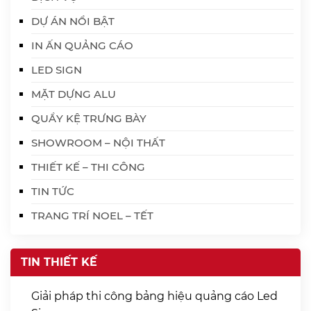
DỰ ÁN NỔI BẬT
IN ẤN QUẢNG CÁO
LED SIGN
MẶT DỰNG ALU
QUẦY KỆ TRƯNG BÀY
SHOWROOM – NỘI THẤT
THIẾT KẾ – THI CÔNG
TIN TỨC
TRANG TRÍ NOEL – TẾT
TIN THIẾT KẾ
Giải pháp thi công bảng hiệu quảng cáo Led