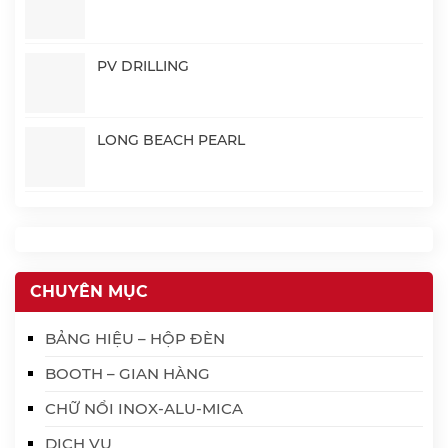
PV DRILLING
LONG BEACH PEARL
CHUYÊN MỤC
BẢNG HIỆU – HỘP ĐÈN
BOOTH – GIAN HÀNG
CHỮ NỔI INOX-ALU-MICA
DỊCH VỤ