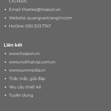
Chí Minh.
Email:
thietke@hoason.vn
Website:
quangcaotrangtri.com
Hotline:
090.303.7747
Liên kết
www.hoason.vn
www.noithatvip.com.vn
www.sunmedia.vn
Thắc mắc, giải đáp
Yêu cầu thiết kế
Tuyển dụng