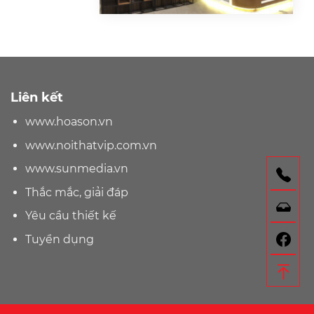
Liên kết
www.hoason.vn
www.noithatvip.com.vn
www.sunmedia.vn
Gọ
Thắc mắc, giải đáp
Nh
Yêu cầu thiết kế
F
Tuyển dụng
Lê