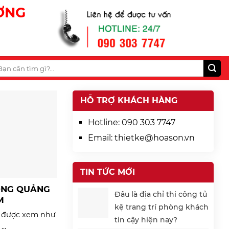
ƯƠNG
HỖ TRỢ KHÁCH HÀNG
Hotline:
090 303 7747
Email:
thietke@hoason.vn
TIN TỨC MỚI
CÔNG QUẢNG
Đâu là địa chỉ thi công tủ
M
kệ trang trí phòng khách
o được xem như
tin cậy hiện nay?
..