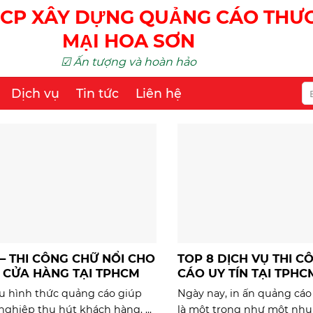
CP XÂY DỰNG QUẢNG CÁO TH
MẠI HOA SƠN
☑ Ấn tượng và hoàn hảo
Dịch vụ
Tin tức
Liên hệ
 – THI CÔNG CHỮ NỔI CHO
TOP 8 DỊCH VỤ THI 
, CỬA HÀNG TẠI TPHCM
CÁO UY TÍN TẠI TPHC
ều hình thức quảng cáo giúp
Ngày nay, in ấn quảng cá
nghiệp thu hút khách hàng. ...
là một trong như một nhu .