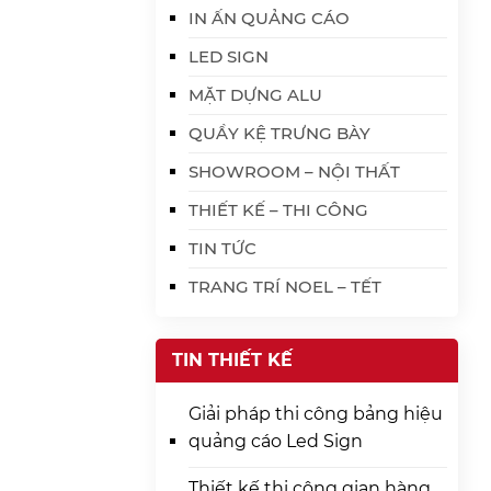
IN ẤN QUẢNG CÁO
LED SIGN
MẶT DỰNG ALU
QUẦY KỆ TRƯNG BÀY
SHOWROOM – NỘI THẤT
THIẾT KẾ – THI CÔNG
TIN TỨC
TRANG TRÍ NOEL – TẾT
TIN THIẾT KẾ
Giải pháp thi công bảng hiệu
quảng cáo Led Sign
Thiết kế thi công gian hàng