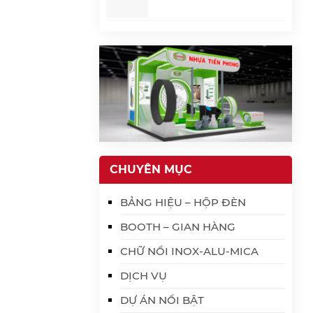
CHUYÊN MỤC
BẢNG HIỆU – HỘP ĐÈN
BOOTH – GIAN HÀNG
CHỮ NỔI INOX-ALU-MICA
DỊCH VỤ
DỰ ÁN NỔI BẬT