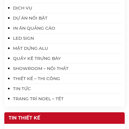
DỊCH VỤ
DỰ ÁN NỔI BẬT
IN ẤN QUẢNG CÁO
LED SIGN
MẶT DỰNG ALU
QUẦY KỆ TRƯNG BÀY
SHOWROOM – NỘI THẤT
THIẾT KẾ – THI CÔNG
TIN TỨC
TRANG TRÍ NOEL – TẾT
TIN THIẾT KẾ