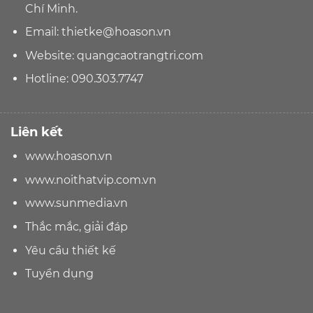
Chí Minh.
Email:
thietke@hoason.vn
Website:
quangcaotrangtri.com
Hotline:
090.303.7747
Liên kết
www.hoason.vn
www.noithatvip.com.vn
www.sunmedia.vn
Thắc mắc, giải đáp
Yêu cầu thiết kế
Tuyển dụng