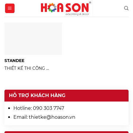
Skip
to
content
STANDEE
THIẾT KẾ THI CÔNG ...
HỖ TRỢ KHÁCH HÀNG
Hotline:
090 303 7747
Email:
thietke@hoason.vn