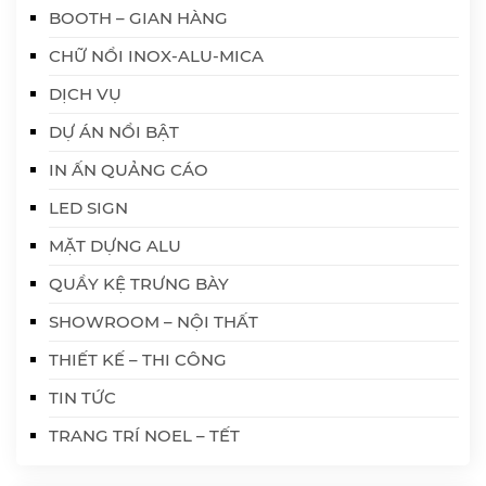
BOOTH – GIAN HÀNG
CHỮ NỔI INOX-ALU-MICA
DỊCH VỤ
DỰ ÁN NỔI BẬT
IN ẤN QUẢNG CÁO
LED SIGN
MẶT DỰNG ALU
QUẦY KỆ TRƯNG BÀY
SHOWROOM – NỘI THẤT
THIẾT KẾ – THI CÔNG
TIN TỨC
TRANG TRÍ NOEL – TẾT