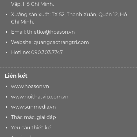
Vấp, Hồ Chí Minh.
Xưởng sản xuất: TX 52, Thạnh Xuân, Quận 12, Hồ
Chí Minh.
Email:
thietke@hoason.vn
Website:
quangcaotrangtri.com
Hotline:
090.303.7747
Liên kết
www.hoason.vn
www.noithatvip.com.vn
www.sunmedia.vn
Thắc mắc, giải đáp
Yêu cầu thiết kế