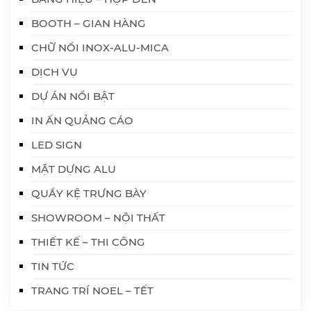
BOOTH – GIAN HÀNG
CHỮ NỔI INOX-ALU-MICA
DỊCH VỤ
DỰ ÁN NỔI BẬT
IN ẤN QUẢNG CÁO
LED SIGN
MẶT DỰNG ALU
QUẦY KỆ TRƯNG BÀY
SHOWROOM – NỘI THẤT
THIẾT KẾ – THI CÔNG
TIN TỨC
TRANG TRÍ NOEL – TẾT