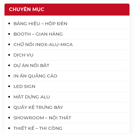
CHUYÊN MỤC
BẢNG HIỆU – HỘP ĐÈN
BOOTH – GIAN HÀNG
CHỮ NỔI INOX-ALU-MICA
DỊCH VỤ
DỰ ÁN NỔI BẬT
IN ẤN QUẢNG CÁO
LED SIGN
MẶT DỰNG ALU
QUẦY KỆ TRƯNG BÀY
SHOWROOM – NỘI THẤT
THIẾT KẾ – THI CÔNG