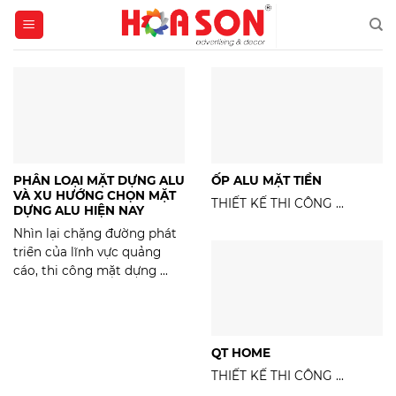
Skip
to
content
PHÂN LOẠI MẶT DỰNG ALU
ỐP ALU MẶT TIỀN
VÀ XU HƯỚNG CHỌN MẶT
THIẾT KẾ THI CÔNG ...
DỰNG ALU HIỆN NAY
Nhìn lại chặng đường phát
triển của lĩnh vực quảng
cáo, thi công mặt dựng ...
QT HOME
THIẾT KẾ THI CÔNG ...